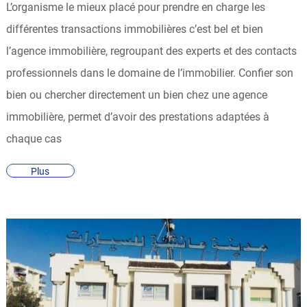
e
L’organisme le mieux placé pour prendre en charge les
L
différentes transactions immobilières c’est bel et bien
'
l’agence immobilière, regroupant des experts et des contacts
I
m
professionnels dans le domaine de l’immobilier. Confier son
m
bien ou chercher directement un bien chez une agence
o
immobilière, permet d’avoir des prestations adaptées à
b
i
chaque cas
l
i
Plus
e
r
.