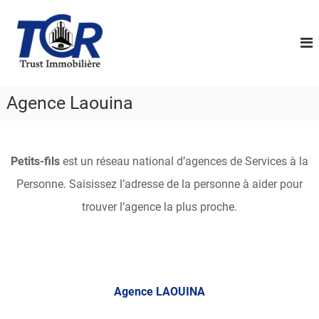
A
L
l
e
l
s
e
P
r
a
r
u
Agence Laouina
o
c
f
o
e
n
s
t
Petits-fils
est un réseau national d’agences de Services à la
s
e
Personne. Saisissez l’adresse de la personne à aider pour
i
n
u
o
trouver l’agence la plus proche.
n
n
e
l
s
Agence LAOUINA
D