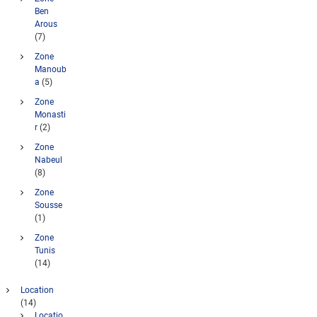
Ben
Arous
(7)
Zone
Manoub
a
(5)
Zone
Monasti
r
(2)
Zone
Nabeul
(8)
Zone
Sousse
(1)
Zone
Tunis
(14)
Location
(14)
Locatio