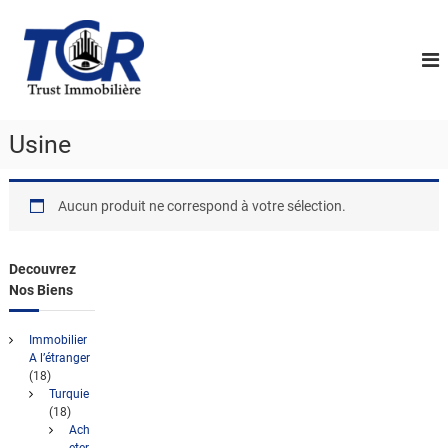
A
L
l
e
l
s
e
P
r
a
r
u
Usine
o
c
f
o
e
n
Aucun produit ne correspond à votre sélection.
s
t
s
e
i
n
Decouvrez
u
o
Nos Biens
n
n
Immobilier
e
A l’étranger
(18)
l
Turquie
s
(18)
D
Ach