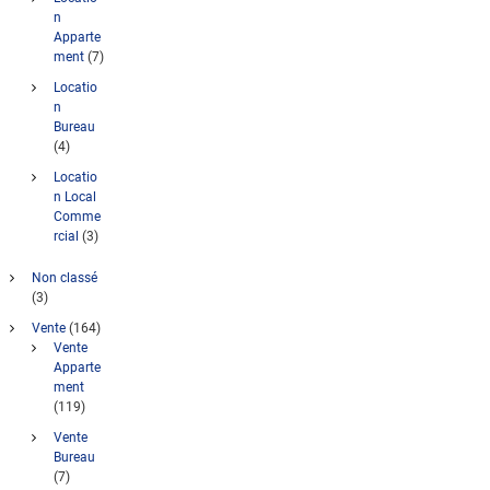
n
Apparte
ment
(7)
Locatio
n
Bureau
(4)
Locatio
n Local
Comme
rcial
(3)
Non classé
(3)
Vente
(164)
Vente
Apparte
ment
(119)
Vente
Bureau
(7)