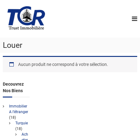
A
L
l
e
l
s
e
P
r
a
r
u
Louer
o
c
f
o
e
n
Aucun produit ne correspond à votre sélection.
s
t
s
e
i
n
Decouvrez
u
o
Nos Biens
n
n
Immobilier
e
A l’étranger
(18)
l
Turquie
s
(18)
D
Ach