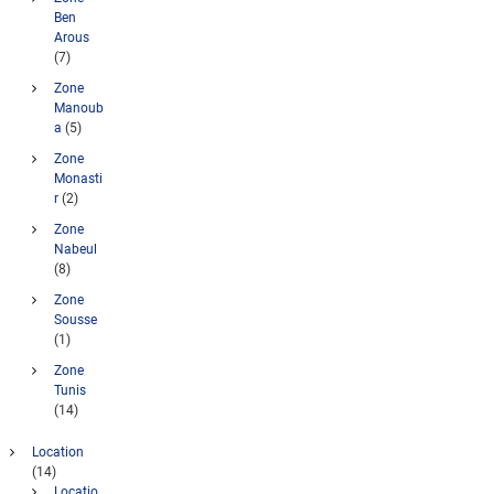
Ben
Arous
(7)
Zone
Manoub
a
(5)
Zone
Monasti
r
(2)
Zone
Nabeul
(8)
Zone
Sousse
(1)
Zone
Tunis
(14)
Location
(14)
Locatio