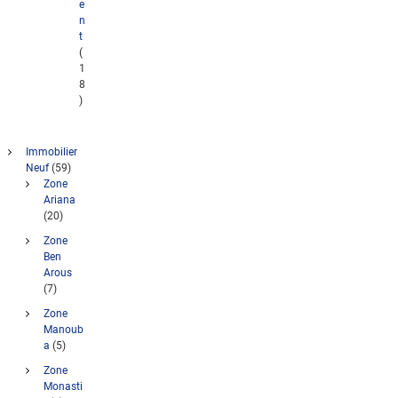
e
n
t
(
1
8
)
Immobilier
Neuf
(59)
Zone
Ariana
(20)
Zone
Ben
Arous
(7)
Zone
Manoub
a
(5)
Zone
Monasti