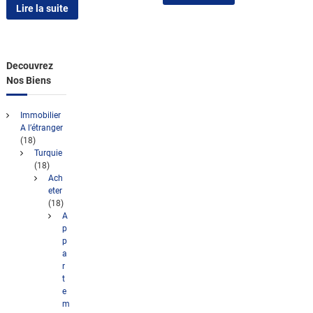
Lire la suite
Decouvrez
Nos Biens
Immobilier
A l’étranger
(18)
Turquie
(18)
Ach
eter
(18)
A
p
p
a
r
t
e
m