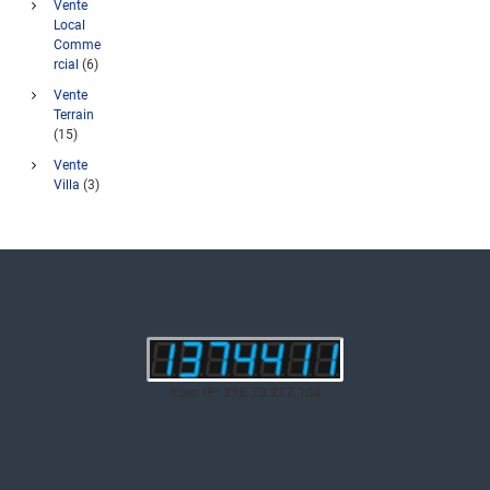
Vente
Local
Comme
rcial
(6)
Vente
Terrain
(15)
Vente
Villa
(3)
Your IP: 216.73.217.104