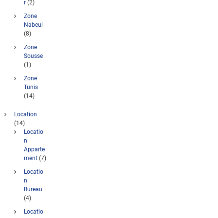
r
(2)
Zone
Nabeul
(8)
Zone
Sousse
(1)
Zone
Tunis
(14)
Location
(14)
Locatio
n
Apparte
ment
(7)
Locatio
n
Bureau
(4)
Locatio