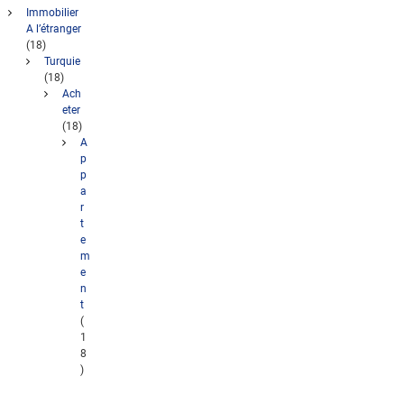
Immobilier
A l’étranger
(18)
Turquie
(18)
Ach
eter
(18)
A
p
p
a
r
t
e
m
e
n
t
(
1
8
)