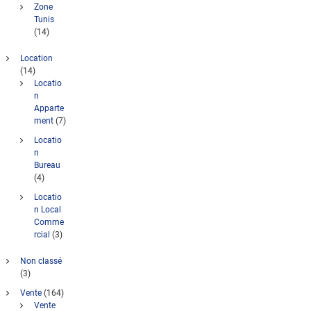
Zone
Tunis
(14)
Location
(14)
Locatio
n
Apparte
ment
(7)
Locatio
n
Bureau
(4)
Locatio
n Local
Comme
rcial
(3)
Non classé
(3)
Vente
(164)
Vente