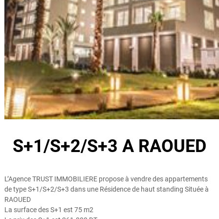
e
L
'
I
m
m
o
b
i
l
i
e
S+1/S+2/S+3 A RAOUED
r
.
L’Agence TRUST IMMOBILIERE propose à vendre des appartements
de type S+1/S+2/S+3 dans une Résidence de haut standing Située à
RAOUED
La surface des S+1 est 75 m2